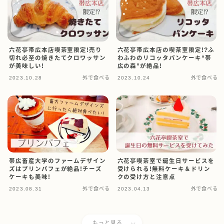
六花亭帯広本店喫茶室限定!売り
六花亭帯広本店の喫茶室限定!?ふ
切れ必至の焼きたてクロワッサン
わふわのリコッタパンケーキ“帯
が美味しい!
広の森”が絶品!
2023.10.28
外で食べる
2023.10.24
外で食べる
帯広畜産大学のファームデザイン
六花亭喫茶室で誕生日サービスを
ズはプリンパフェが絶品!チーズ
受けられる!無料ケーキ＆ドリン
ケーキも美味!
クの受け方と注意点
2023.08.31
外で食べる
2023.04.13
外で食べる
もっと見る