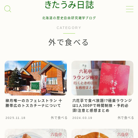
きたうみ日誌
北海道の歴史自由研究雑学ブログ
MENU
CATEGORY
外で食べる
お問い合わせ
管理人について
サイトマップ
柳月唯一のカフェレストラン 十
六花亭で食べ放題!?極楽ラウンジ
勝帯広のトスカチーナについて
は1人300Pで時間制限・予約必
須!注意と感想まとめ
2025.11.18
外で食べる
2024.03.19
外で食べる