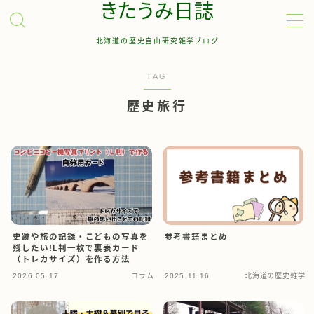
きたうみ日誌
北海道の歴史自由研究雑学ブログ
MENU
TAG
お問い合わせ
歴史旅行
管理人について
サイトマップ
史跡や旅の記録・こどもの写真を
参考書籍まとめ
残したい!L判一枚で裏表カード
（トレカサイズ）を作る方法
2026.05.17
コラム
2025.11.16
北海道の歴史雑学