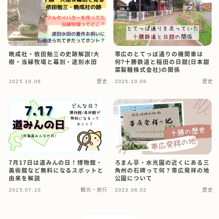
晩成社・依田勉三の史跡解説!大
帯広のとてっぽ通りの機関車は
樹・当縁牧場と幕別・途別水田
何?十勝鉄道と稲田の日甜(日本甜
菜製糖株式会社)の関係
2025.10.06
歴史
2025.10.06
歴史
7月17日は道みんの日！博物館・
ろまん亭・水光園の近くにある三
美術館など無料になるスポットと
角州の石碑って何？帯広発祥の地
由来を解説
公園について
2025.07.10
観光・旅行
2023.06.02
歴史