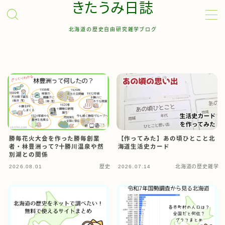
きたうみ日誌
北海道の歴史自由研究雑学ブログ
MENU
お問い合わせ
管理人について
サイトマップ
勝毎花火大会を作った勝毎創業
【作ってみた】あの頃ひとこと北
者・林豊洲って?十勝川温泉や然
海道生活史カード
別湖との関係
2026.08.01
歴史
2026.07.14
北海道の歴史雑学