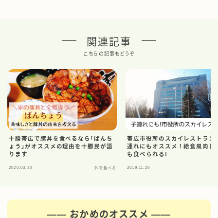
関連記事
こちらの記事もどうぞ
十勝帯広で豚丼を食べるなら｢ぱんち
帯広市役所のスカイレストラン
ょう｣がオススメの理由を十勝民が語
連れにもオススメ！給食風肉じ
ります
も食べられる!
2020.03.30
2019.11.29
外で食べる
外
―― おかめのオススメ ――