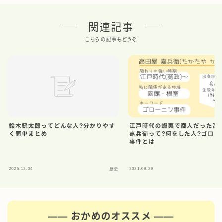
関連記事
こちらの記事もどうぞ
鈴木銃太郎ってどんな人?分かりやす
江戸時代の蝦夷で商人だった高
く簡単まとめ
嘉兵衛って?何をした人?ゴロー
事件とは
2025.12.04
2021.09.29
歴史
―― おかめのオススメ ――