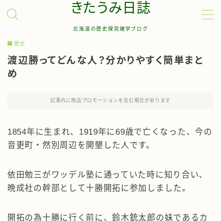
きたうみ日誌
北海道の歴史探究雑学ブログ
MENU
歴史
渡辺勝ってどんな人？分かりやすく簡単まと
お問い合わせ
め
管理人について
記事内に商品プロモーションを含む場合があります
サイトマップ
1854年に生まれ、1919年に69歳で亡くなった、今の
音更町・然別周辺を開墾した人です。
依田勉三がワッデル塾に通っていた時に知り合い、
晩成社の幹部として十勝開拓に参加しました。
開拓の為十勝に行く前に、鈴木銃太郎の妹であるカ