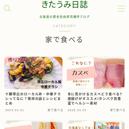
きたうみ日誌
北海道の歴史自由研究雑学ブログ
MENU
CATEGORY
家で食べる
お問い合わせ
管理人について
サイトマップ
十勝帯広のローカル丼・中華チラ
冬に見かけるカスベどう食べる?
シってなに？発祥の話とレシピま
唐揚げがオススメ!タンパク質豊
とめ
富でヘルシー素材
2026.04.01
家で食べる
2026.03.03
家で食べる