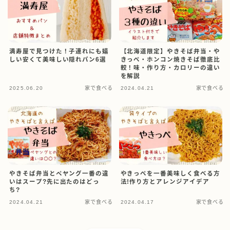
満寿屋で見つけた！子連れにも嬉
【北海道限定】やきそば弁当・や
しい安くて美味しい隠れパン6選
きっぺ・ホンコン焼きそば徹底比
較！味・作り方・カロリーの違い
を解説
2025.06.20
家で食べる
2024.04.21
家で食べる
やきそば弁当とペヤング一番の違
やきっぺを一番美味しく食べる方
いはスープ?先に出たのはどっ
法!作り方とアレンジアイデア
ち?
2024.04.21
家で食べる
2024.04.17
家で食べる