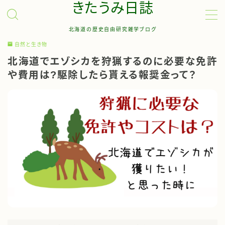
きたうみ日誌
北海道の歴史自由研究雑学ブログ
MENU
自然と生き物
北海道でエゾシカを狩猟するのに必要な免許
お問い合わせ
や費用は?駆除したら貰える報奨金って？
管理人について
サイトマップ