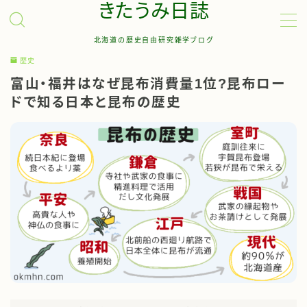
きたうみ日誌
北海道の歴史自由研究雑学ブログ
MENU
歴史
富山・福井はなぜ昆布消費量1位?昆布ロー
お問い合わせ
ドで知る日本と昆布の歴史
管理人について
サイトマップ