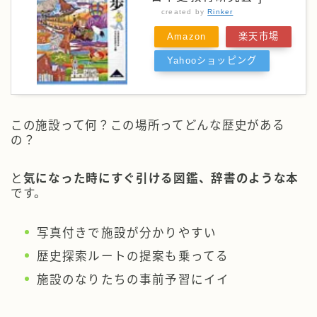
created by
Rinker
Amazon
楽天市場
Yahooショッピング
この施設って何？この場所ってどんな歴史がある
の？
と
気になった時にすぐ引ける図鑑、辞書のような本
です。
写真付きで施設が分かりやすい
歴史探索ルートの提案も乗ってる
施設のなりたちの事前予習にイイ