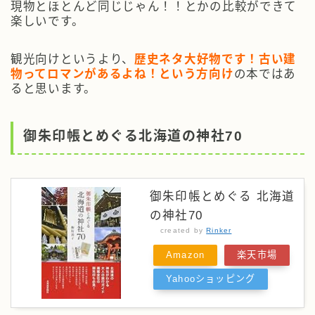
現物とほとんど同じじゃん！！とかの比較ができて
楽しいです。
観光向けというより、
歴史ネタ大好物です！古い建
物ってロマンがあるよね！という方向け
の本ではあ
ると思います。
御朱印帳とめぐる北海道の神社70
御朱印帳とめぐる 北海道
の神社70
created by
Rinker
Amazon
楽天市場
Yahooショッピング