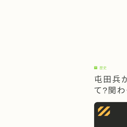
歴史
屯田兵が
て?関