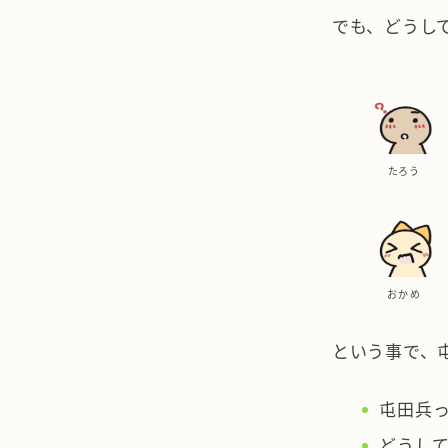
でも、どうし
たろう
おかめ
という事で、
屯田兵
どうし