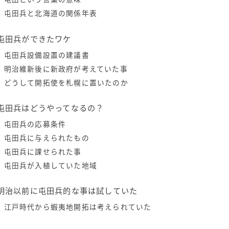
屯田兵と北海道の関係年表
屯田兵ができたワケ
屯田兵設備設置の建議書
明治維新後に新政府が考えていた事
どうして開拓使を札幌に置いたのか
屯田兵はどうやってなるの？
屯田兵の応募条件
屯田兵に与えられたもの
屯田兵に課せられた事
屯田兵が入植していた地域
明治以前に屯田兵的な事は試していた
江戸時代から蝦夷地開拓は考えられていた