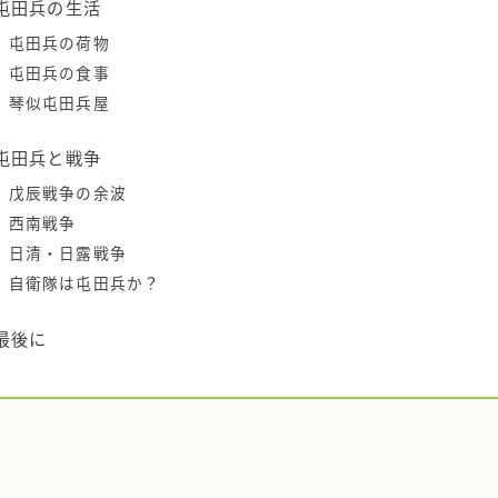
屯田兵の生活
屯田兵の荷物
屯田兵の食事
琴似屯田兵屋
屯田兵と戦争
戊辰戦争の余波
西南戦争
日清・日露戦争
自衛隊は屯田兵か？
最後に