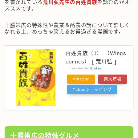
を書かれている
荒川弘先生の百姓貴族
を読むのがオ
ススメです。
十勝帯広の特殊性や農業＆酪農の話について詳しく
なれる
上、めっちゃ笑えるお得過ぎる漫画です。
百姓貴族（1） （Wings
comics） [ 荒川弘 ]
created by
Rinker
Amazon
楽天市場
Yahooショッピング
十勝帯広の特殊グルメ