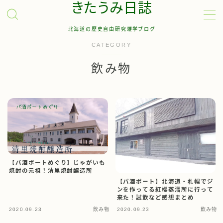
きたうみ日誌
北海道の歴史自由研究雑学ブログ
MENU
CATEGORY
飲み物
お問い合わせ
管理人について
サイトマップ
【パ酒ポートめぐり】じゃがいも
焼酎の元祖！清里焼酎醸造所
【パ酒ポート】北海道・札幌でジ
ンを作ってる紅櫻蒸溜所に行って
来た！試飲など感想まとめ
2020.09.23
飲み物
2020.09.23
飲み物