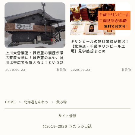
キリンビールの無料試飲が贅沢！
【北海道・千歳キリンビール工
場】見学感想まとめ
上川大雪酒造・緑丘蔵の酒蔵が帯
広畜産大学に！緑丘蔵の事や、神
川は帯広でも買えるよ！という話
2020.09.23
飲み物
2020.09.23
飲み物
HOME
北海道を味わう
飲み物
＞
＞
サイト情報
2019–2026 きたうみ日誌