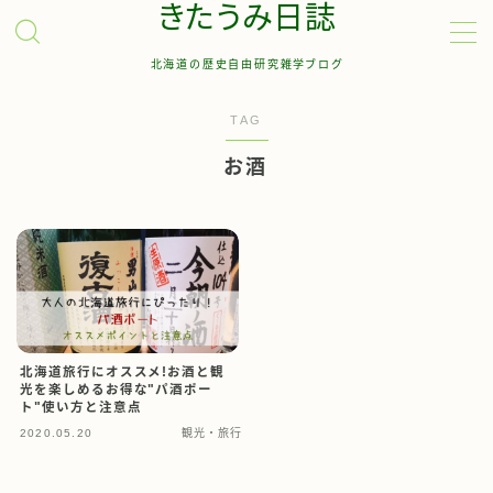
きたうみ日誌
北海道の歴史自由研究雑学ブログ
MENU
TAG
お問い合わせ
お酒
管理人について
サイトマップ
北海道旅行にオススメ!お酒と観
光を楽しめるお得な"パ酒ポー
ト"使い方と注意点
2020.05.20
観光・旅行