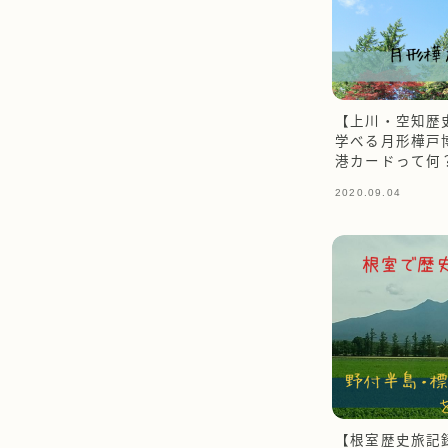
【上川・空知歴
学べる月形樺戸
港カードって何
2020.09.04
【根室歴史旅記