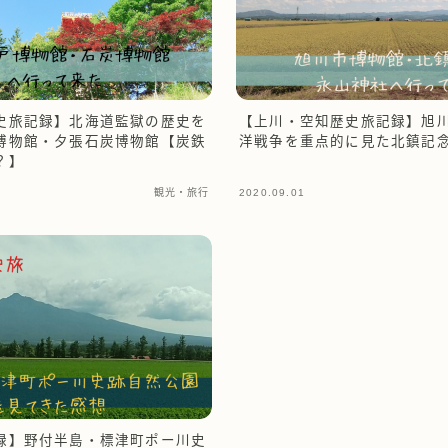
史旅記録】北海道監獄の歴史を
【上川・空知歴史旅記録】旭
博物館・夕張石炭博物館【炭鉄
洋戦争を重点的に見た北鎮記
？】
観光・旅行
2020.09.01
録】野付半島・標津町ポー川史