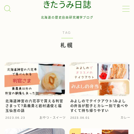
きたうみ日誌
北海道の歴史自由研究雑学ブログ
MENU
TAG
お問い合わせ
札幌
管理人について
サイトマップ
北海道神宮の六花亭で買える判官
みよしのでテイクアウト!みよし
さまって?島義勇と岩村通俊と福
の弁当が餃子とカレー別で食べや
玉仙吉の話
すくて持ち帰りやすい
2023.06.23
おやつ・スイーツ
2023.06.01
カレー