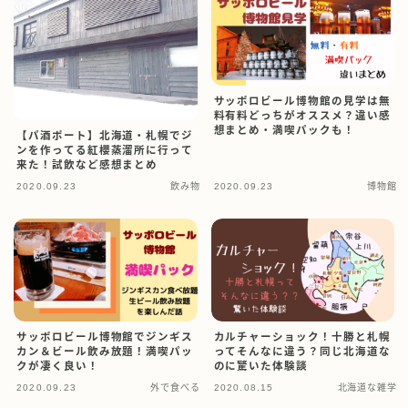
サッポロビール博物館の見学は無
料有料どっちがオススメ？違い感
想まとめ・満喫パックも！
【パ酒ポート】北海道・札幌でジ
ンを作ってる紅櫻蒸溜所に行って
来た！試飲など感想まとめ
2020.09.23
飲み物
2020.09.23
博物館
サッポロビール博物館でジンギス
カルチャーショック！十勝と札幌
カン＆ビール飲み放題！満喫パッ
ってそんなに違う？同じ北海道な
クが凄く良い！
のに驚いた体験談
2020.09.23
外で食べる
2020.08.15
北海道な雑学